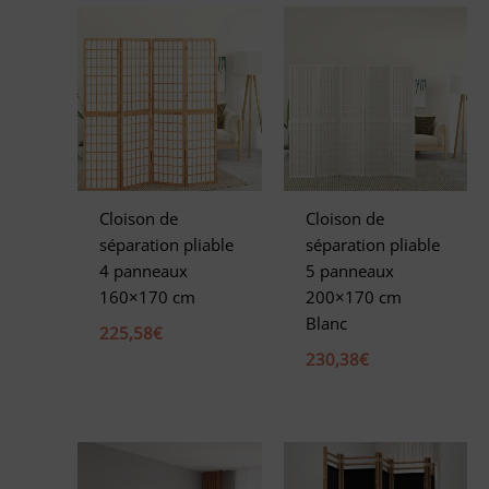
r
n
a
t
i
v
e
Cloison de
Cloison de
:
séparation pliable
séparation pliable
4 panneaux
5 panneaux
160×170 cm
200×170 cm
Blanc
225,58
€
230,38
€