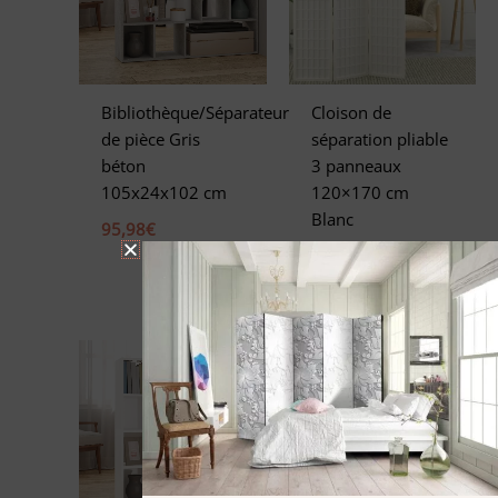
Bibliothèque/Séparateur
Cloison de
de pièce Gris
séparation pliable
béton
3 panneaux
105x24x102 cm
120×170 cm
Blanc
95,98
€
151,98
€