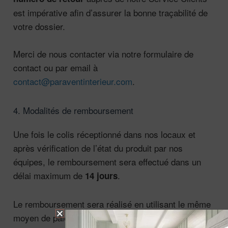
est impérative afin d’assurer la bonne traçabilité de
votre dossier.
Merci de nous contacter via notre formulaire de
contact ou par email à
contact@paraventinterieur.com
.
4. Modalités de remboursement
Une fois le colis réceptionné dans nos locaux et
après vérification de l’état du produit par nos
équipes, le remboursement sera effectué dans un
délai maximum de
.
14 jours
Le remboursement sera réalisé en utilisant le même
moyen de paiement que celui utilisé pour la