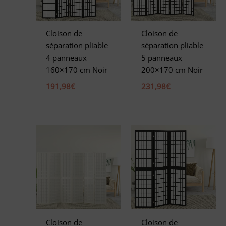
v
e
Cloison de
Cloison de
:
séparation pliable
séparation pliable
4 panneaux
5 panneaux
160×170 cm Noir
200×170 cm Noir
191,98
€
231,98
€
Cloison de
Cloison de