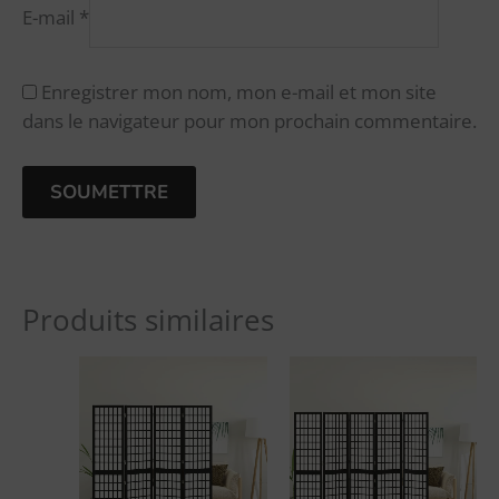
E-mail
*
Enregistrer mon nom, mon e-mail et mon site
dans le navigateur pour mon prochain commentaire.
A
l
Produits similaires
t
e
r
n
a
t
i