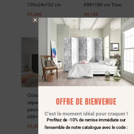
105x24x102 cm
698×180 cm Tissu
95,98
€
99,18
€
Cloison de
Cloison de
OFFRE DE BIENVENUE
séparation 4
séparation pliable
panneaux Marron
3 panneaux
C'est le moment idéal pour craquer !
698×180 cm Tissu
120×170 cm
Profitez de -10% de remise immédiate sur
Blanc
95,98
€
l’ensemble de notre catalogue avec le code :
151,98
€