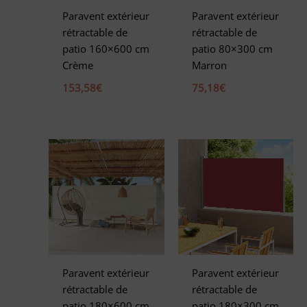
e
Paravent extérieur
Paravent extérieur
:
rétractable de
rétractable de
patio 160×600 cm
patio 80×300 cm
Crème
Marron
153,58
€
75,18
€
Paravent extérieur
Paravent extérieur
rétractable de
rétractable de
patio 180×600 cm
patio 180×300 cm