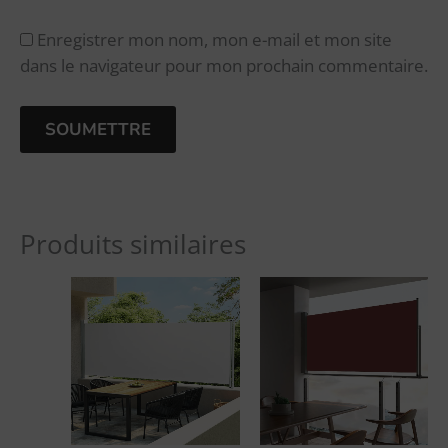
Enregistrer mon nom, mon e-mail et mon site
dans le navigateur pour mon prochain commentaire.
A
l
Produits similaires
t
e
r
n
a
t
i
v