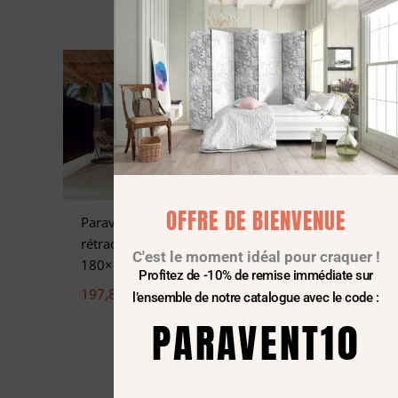
OFFRE DE BIENVENUE
Paravent extérieur
Paravent extérieur
rétractable Noir
rétractable de
C'est le moment idéal pour craquer !
180×600 cm
patio 160×500 cm
Profitez de -10% de remise immédiate sur
Rouge
197,82
€
l’ensemble de notre catalogue avec le code :
135,44
€
PARAVENT10