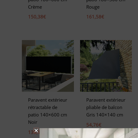
Crème
Rouge
150,38
€
161,58
€
Paravent extérieur
Paravent extérieur
rétractable de
pliable de balcon
patio 140×600 cm
Gris 140×140 cm
Noir
54,76
€
139,18
€