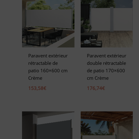
r
n
a
t
i
v
e
Paravent extérieur
Paravent extérieur
:
rétractable de
double rétractable
patio 160×600 cm
de patio 170×600
Crème
cm Crème
153,58
€
176,74
€