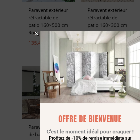
Paravent extérieur
Paravent extérieur
rétractable de
rétractable de
patio 160×500 cm
patio 160×300 cm
Rouge
Crème
135,44
€
100,78
€
OFFRE DE BIENVENUE
Paravent extérieur
Paravent extérieur
C'est le moment idéal pour craquer !
de balcon
pliable de balcon
Profitez de -10% de remise immédiate sur