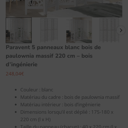
bois
d’ingénierie
Paravent 5 panneaux blanc bois de
paulownia massif 220 cm – bois
d’ingénierie
248,04
€
Couleur : blanc
Matériau du cadre : bois de paulownia massif
Matériau intérieur : bois d’ingénierie
Dimensions lorsqu’il est déplié : 175-180 x
220 cm (l x H)
Taille du panneau (chacun) : 40 x 220 cm (l x