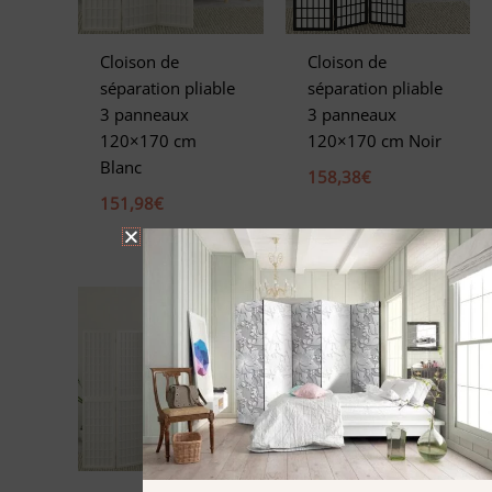
Cloison de
Cloison de
séparation pliable
séparation pliable
3 panneaux
3 panneaux
120×170 cm
120×170 cm Noir
Blanc
158,38
€
151,98
€