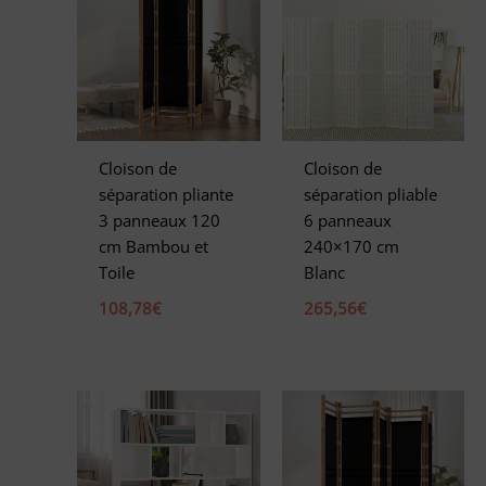
n
a
t
i
v
e
Cloison de
Cloison de
:
séparation pliante
séparation pliable
3 panneaux 120
6 panneaux
cm Bambou et
240×170 cm
Toile
Blanc
108,78
€
265,56
€