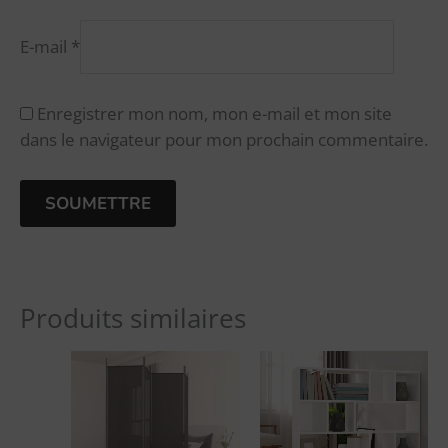
E-mail
*
Enregistrer mon nom, mon e-mail et mon site
dans le navigateur pour mon prochain commentaire.
A
l
Produits similaires
t
e
r
n
a