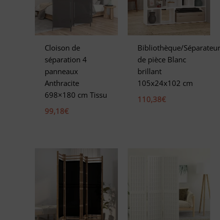
t
i
v
e
Cloison de
Bibliothèque/Séparateu
:
séparation 4
de pièce Blanc
panneaux
brillant
Anthracite
105x24x102 cm
698×180 cm Tissu
110,38
€
99,18
€