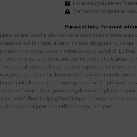
Livraison gratuite en Franc
Transaction cryptée et séc
,
Paravent bois
Paravent intéri
gance et une touche décorative accrocheuse à votre espac
 d’intimité est fabriqué à partir de bois d’ingénierie, ce qui
de paulownia massif assure robustesse et stabilité. Le bo
e paulownia est très résistant aux insectes et à la pourriture
nières métalliques et les panneaux supérieur et inférieur s
nt peut donc être facilement pliée en fonction de vos bes
ion est idéale pour créer un espace privé à l’intérieur ain
autres intérieurs. Vous pouvez également le placer devant
rayant : doté d’un design géométrique découpé, ce paravent
on :Uniquement pour une utilisation en intérieur.