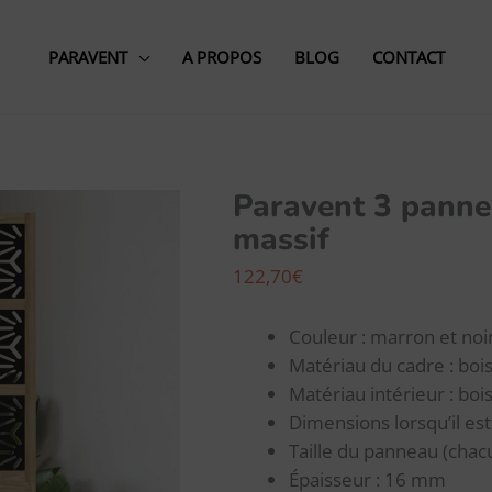
PARAVENT
A PROPOS
BLOG
CONTACT
Paravent 3 panne
quantité
massif
de
Paravent
122,70
€
3
panneaux
Couleur : marron et noi
marron
Matériau du cadre : boi
noir
Matériau intérieur : bois
paulownia
Dimensions lorsqu’il est
massif
Taille du panneau (chacu
Épaisseur : 16 mm