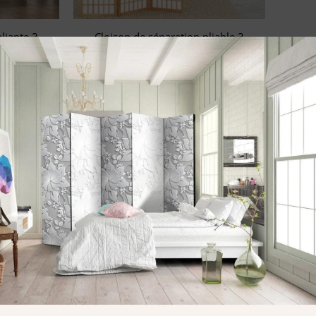
liante 3
Cloison de séparation pliable 3
mbou et
panneaux 120×170 cm
172,78
€