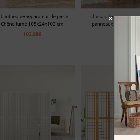
ibliothèque/Séparateur de pièce
Cloison de séparation p
Chêne fumé 105x24x102 cm
panneaux 120 cm Ba
Toile
103,98
€
108,78
€