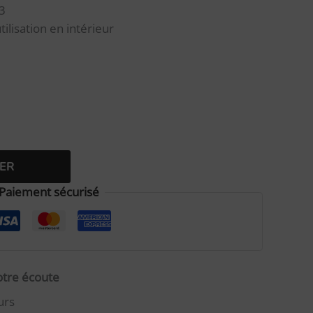
3
lisation en intérieur
Alternative:
ER
Paiement sécurisé
votre écoute
urs