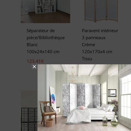
Séparateur de
Paravent intérieur
pièce/Bibliothèque
3 panneaux
Blanc
Crème
100x24x140 cm
120x170x4 cm
Tissu
123,41
€
100,78
€