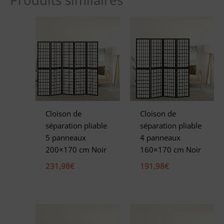
Produits similaires
t
e
r
n
a
t
i
v
e
Cloison de
Cloison de
:
séparation pliable
séparation pliable
5 panneaux
4 panneaux
200×170 cm Noir
160×170 cm Noir
231,98
€
191,98
€