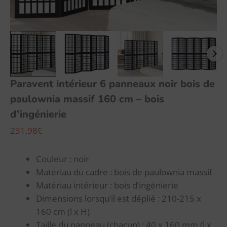
-
bois
d’ingénierie
Paravent intérieur 6 panneaux noir bois de
paulownia massif 160 cm – bois
d’ingénierie
231,98
€
Couleur : noir
Matériau du cadre : bois de paulownia massif
Matériau intérieur : bois d’ingénierie
Dimensions lorsqu’il est déplié : 210-215 x
160 cm (l x H)
Taille du panneau (chacun) : 40 x 160 mm (l x