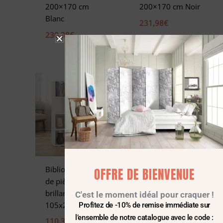
200×170 cm
200×170 cm Noir
Blanc
231,98
€
230,38
€
Bibliothèque/Séparateur
Bibliothèque/Séparateu
OFFRE DE BIENVENUE
de pièce Blanc
de pièce Gris
brillant
béton
C'est le moment idéal pour craquer !
105x24x102 cm
105x24x102 cm
Profitez de -10% de remise immédiate sur
l’ensemble de notre catalogue avec le code :
110,38
€
95,98
€